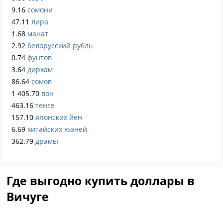
9.16
сомони
47.11
лира
1.68
манат
2.92
белорусский рубль
0.74
фунтов
3.64
дирхам
86.64
сомов
1 405.70
вон
463.16
тенге
157.10
японских йен
6.69
китайских юаней
362.79
драмы
Где выгодно купить доллары в
Вичуге