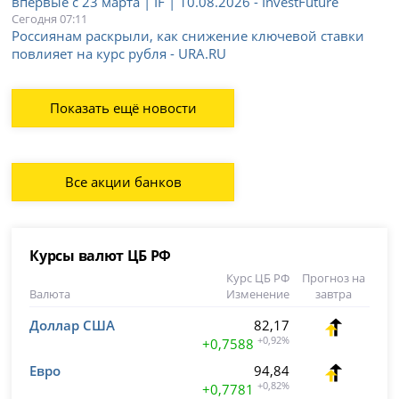
впервые с 23 марта | IF | 10.08.2026 - InvestFuture
Сегодня 07:11
Россиянам раскрыли, как снижение ключевой ставки
повлияет на курс рубля - URA.RU
Показать ещё новости
Все акции банков
Курсы валют ЦБ РФ
Курс ЦБ РФ
Прогноз на
Валюта
Изменение
завтра
Доллар США
82,17
+0,92%
+0,7588
Евро
94,84
+0,82%
+0,7781