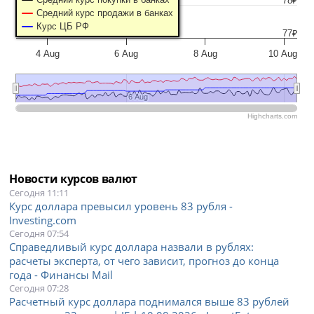
78₽
Средний курс продажи в банках
Курс ЦБ РФ
77₽
4 Aug
6 Aug
8 Aug
10 Aug
6 Aug
6 Aug
Highcharts.com
Новости курсов валют
Сегодня 11:11
Курс доллара превысил уровень 83 рубля -
Investing.com
Сегодня 07:54
Справедливый курс доллара назвали в рублях:
расчеты эксперта, от чего зависит, прогноз до конца
года - Финансы Mail
Сегодня 07:28
Расчетный курс доллара поднимался выше 83 рублей