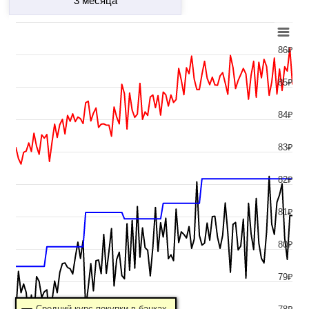
3 месяца
86₽
85₽
84₽
83₽
82₽
81₽
80₽
79₽
Средний курс покупки в банках