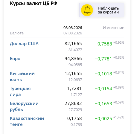
Курсы валют ЦБ РФ
Наблюдать
за курсами
08.08.2026
Изменение
Валюта
07.08.2026
Доллар США
82,1665
+0,92%
+0,7588
81,4077
Евро
94,8366
+0,82%
+0,7781
94,0585
Китайский
12,1655
+0,84%
+0,1018
юань
12,0637
Турецкая
1,7281
+0,89%
+0,0154
лира
1,7127
Белорусский
27,8682
+0,59%
+0,1653
рубль
27,7029
Казахстанский
0,1758
+1,42%
+0,0025
тенге
0,1733