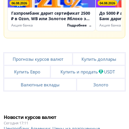
06.08.2026
04.08.2026
Газпромбанк дарит сертификат 2500
До 5000 ₽ акц
₽ в Ozon, WB или Золотое Яблоко за
Банк дарит б
счет «Доходный»
инвестиции
Акция банка
Подробнее
Акция банка
Прогнозы курсов валют
Купить доллары
Купить Евро
Купить и продать
USDT
Валютные вклады
Золото
Новости курсов валют
Сегодня 17:11
Центробанк Армении: Цены на драгоценные